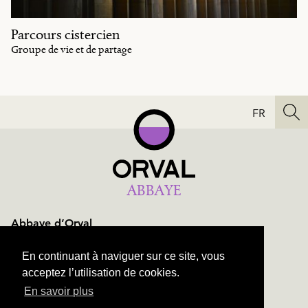
Parcours cistercien
Groupe de vie et de partage
FR
ABBAYE
Abbaye d’Orval
Orval n°1
B-6823 Villers-devant-Orval
En continuant à naviguer sur ce site, vous
+ 32 61 31 10 60
acceptez l’utilisation de cookies.
En savoir plus
NAVIGATION
ACCÈS
PLAN DU SITE
CONTACT
VIE PRIVÉE