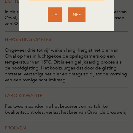
BOTTELEN
In de sterk gemechaniseerde
afvulzaal
wordt het bier van
JA
NEE
Orval, op een ritme van 30.000 flessen per uur, in flessen
van 33 cl gebotteld.
HERGISTING OP FLES
Ongeveer drie tot vijf weken lang, hergist het bier van
Orval op fles in luchtgekoelde opslagkamers op een
temperatuur van 15°C. Dit is een gelijkaardig proces als
de hoofdgisting. Het koolzuurgas dat door de gisting
ontstaat, verzadigt het bier en draagt zo bij tot de vorming
van een romige schuimkraag.
LABO & KWALITEIT
Pas twee maanden na het brouwen, en na talrijke
kwaliteitscontroles, verlaat het bier van Orval de brouwerij.
PROEVEN