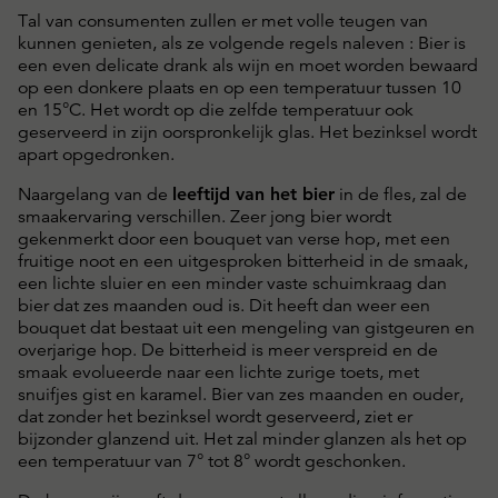
Tal van consumenten zullen er met volle teugen van
kunnen genieten, als ze volgende regels naleven : Bier is
een even delicate drank als wijn en moet worden bewaard
op een donkere plaats en op een temperatuur tussen 10
en 15°C. Het wordt op die zelfde temperatuur ook
geserveerd in zijn oorspronkelijk glas. Het bezinksel wordt
apart opgedronken.
Naargelang van de
leeftijd van het bier
in de fles, zal de
smaakervaring verschillen. Zeer jong bier wordt
gekenmerkt door een bouquet van verse hop, met een
fruitige noot en een uitgesproken bitterheid in de smaak,
een lichte sluier en een minder vaste schuimkraag dan
bier dat zes maanden oud is. Dit heeft dan weer een
bouquet dat bestaat uit een mengeling van gistgeuren en
overjarige hop. De bitterheid is meer verspreid en de
smaak evolueerde naar een lichte zurige toets, met
snuifjes gist en karamel. Bier van zes maanden en ouder,
dat zonder het bezinksel wordt geserveerd, ziet er
bijzonder glanzend uit. Het zal minder glanzen als het op
een temperatuur van 7° tot 8° wordt geschonken.