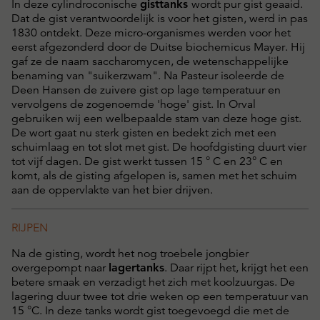
In deze cylindroconische
gisttanks
wordt pur gist geaaid.
Dat de gist verantwoordelijk is voor het gisten, werd in pas
1830 ontdekt. Deze micro-organismes werden voor het
eerst afgezonderd door de Duitse biochemicus Mayer. Hij
gaf ze de naam saccharomycen, de wetenschappelijke
benaming van "suikerzwam". Na Pasteur isoleerde de
Deen Hansen de zuivere gist op lage temperatuur en
vervolgens de zogenoemde 'hoge' gist. In Orval
gebruiken wij een welbepaalde stam van deze hoge gist.
De wort gaat nu sterk gisten en bedekt zich met een
schuimlaag en tot slot met gist. De hoofdgisting duurt vier
tot vijf dagen. De gist werkt tussen 15 ° C en 23° C en
komt, als de gisting afgelopen is, samen met het schuim
aan de oppervlakte van het bier drijven.
RIJPEN
Na de gisting, wordt het nog troebele jongbier
overgepompt naar
lagertanks
. Daar rijpt het, krijgt het een
betere smaak en verzadigt het zich met koolzuurgas. De
lagering duur twee tot drie weken op een temperatuur van
15 °C. In deze tanks wordt gist toegevoegd die met de