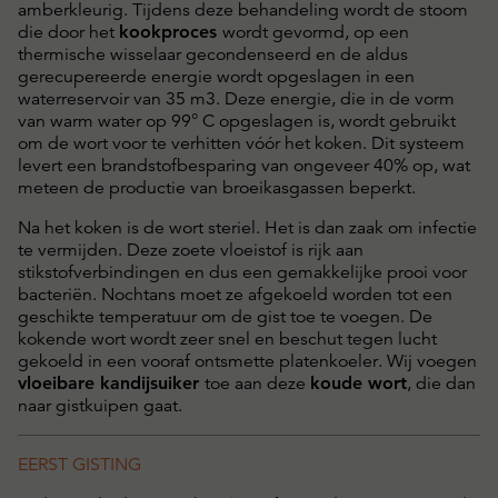
amberkleurig. Tijdens deze behandeling wordt de stoom
die door het
kookproces
wordt gevormd, op een
thermische wisselaar gecondenseerd en de aldus
gerecupereerde energie wordt opgeslagen in een
waterreservoir van 35 m3. Deze energie, die in de vorm
van warm water op 99° C opgeslagen is, wordt gebruikt
om de wort voor te verhitten vóór het koken. Dit systeem
levert een brandstofbesparing van ongeveer 40% op, wat
meteen de productie van broeikasgassen beperkt.
Na het koken is de wort steriel. Het is dan zaak om infectie
te vermijden. Deze zoete vloeistof is rijk aan
stikstofverbindingen en dus een gemakkelijke prooi voor
bacteriën. Nochtans moet ze afgekoeld worden tot een
geschikte temperatuur om de gist toe te voegen. De
kokende wort wordt zeer snel en beschut tegen lucht
gekoeld in een vooraf ontsmette platenkoeler. Wij voegen
vloeibare kandijsuiker
toe aan deze
koude wort
, die dan
naar gistkuipen gaat.
EERST GISTING