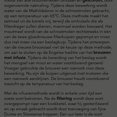
vooraf van alle onzuiverheden ontdaan en
geschroot
, door
zogenoemde natmaling. Tijdens deze bewerking wordt
water van de Mathildebron in de schrootmolen gebracht,
op een temperatuur van 65°C. Deze methode maakt het
zetmeel uit de korrels vrij, terwijl de omhulsels die als
filterdrager zullen dienen, maximaal worden bewaard. Het
moutmeel wordt van de schrootmolen rechtstreeks in één
van de twee gloednieuwe filterkuipen gepompt en moet
dus niet meer via een beslagkuip. Tijdens het ontwerpen
van de nieuwe brouwzaal viel de keuze op deze methode,
om aan te sluiten op de Engelse traditie van het
brouwen
met infusie
. Tijdens de bereiding van het beslag wordt
het mengsel van mout en water voortdurend geroerd.
Vroeger gebruikte de brouwer een roervork voor deze
bewerking. Nu zijn de kuipen uitgerust met motoren die
een roerwerk aandrijven. De brouwer houdt voortdurend
toezicht op de temperatuur van het beslag.
Met de infusiemethode wordt in enkele uren tijd een
zoete wort bekomen. Na de
filtering
wordt deze wort
overgepompt naar een kookketel, waar hij gesteriliseerd
en op smaak gebracht wordt door toevoeging van fijne
Duitse en Sloveense hoppen. Een uur later is de wort