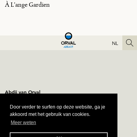
À L’ange Gardien
NL
ABBAYE
Abdij van Orval
Orval n°1
B-6823 Villers-devant-Orval
Door verder te surfen op deze website, ga je
+ 32 61 31 10 60
akkoord met het gebruik van cookies.
Meer weten
NAVIGATION
TOEGANG
SITEMAP
CONTACT
PRIVÉLEVEN
ALGEMENE VOORWAARDEN