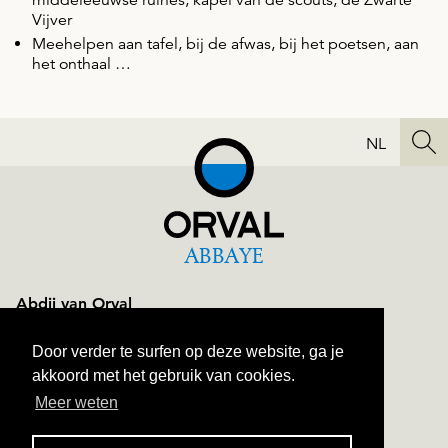
middeleeuwse ruïnes, kapel van de scouts, de Zwarte
Vijver
Meehelpen aan tafel, bij de afwas, bij het poetsen, aan
het onthaal …
NL
ABBAYE
Abdij van Orval
Orval n°1
B-6823 Villers-devant-Orval
Door verder te surfen op deze website, ga je
+ 32 61 31 10 60
akkoord met het gebruik van cookies.
Meer weten
NAVIGATION
TOEGANG
SITEMAP
CONTACT
PRIVÉLEVEN
ALGEMENE VOORWAARDEN