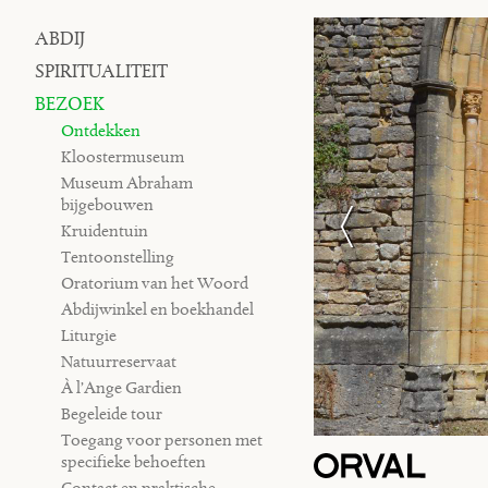
ABDIJ
Navigation
SPIRITUALITEIT
BEZOEK
Ontdekken
Kloostermuseum
Museum Abraham
bijgebouwen
Kruidentuin
Tentoonstelling
Oratorium van het Woord
Abdijwinkel en boekhandel
Liturgie
Natuurreservaat
À l’Ange Gardien
Begeleide tour
Toegang voor personen met
specifieke behoeften
Contact en praktische