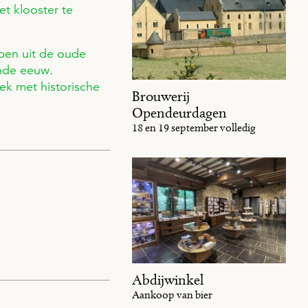
et klooster te
rpen uit de oude
ende eeuw.
ek met historische
Brouwerij
Opendeurdagen
18 en 19 september volledig
Abdijwinkel
Aankoop van bier