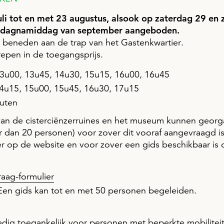
uli tot en met 23 augustus, alsook op zaterdag 29 en
ondagnamiddag van september aangeboden.
t beneden aan de trap van het Gastenkwartier.
repen in de toegangsprijs.
u00, 13u45, 14u30, 15u15, 16u00, 16u45
4u15, 15u00, 15u45, 16u30, 17u15
nuten
an de cisterciënzerruines en het museum kunnen geor
 dan 20 personen) voor zover dit vooraf aangevraagd is
er op de website en voor zover een gids beschikbaar is
aag-formulier
 Een gids kan tot en met 50 personen begeleiden.
ledig toegankelijk voor personen met beperkte mobiliteit