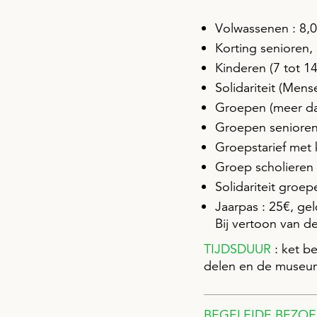
Volwassenen : 8,0
Korting senioren,
Kinderen (7 tot 14 
Solidariteit (Mens
Groepen (meer da
Groepen senioren,
Groepstarief met k
Groep scholieren /
Solidariteit groep
Jaarpas : 25€, ge
Bij vertoon van d
TIJDSDUUR
: ket be
delen en de museum
BEGELEIDE BEZO