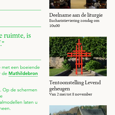
Deelname aan de liturgie
Eucharistieviering zondag om
10u00
 ruimte, is
.
ie met een boeiende
r de
Mathildebron
Tentoonstelling Levend
geheugen
m. Op de schermen
Van 2 mei tot 8 november
de
almodellen laten u
heen.