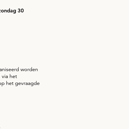
 zondag 30
ganiseerd worden
 via het
 op het gevraagde
.