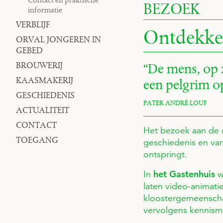
BEZOEK
informatie
VERBLIJF
Ontdekk
ORVAL JONGEREN IN
GEBED
BROUWERIJ
De mens, op 
KAASMAKERIJ
een pelgrim op
GESCHIEDENIS
PATER ANDRÉ LOUF
ACTUALITEIT
CONTACT
Het bezoek aan de r
TOEGANG
geschiedenis en van
ontspringt.
In
het Gastenhuis
w
laten video-animati
kloostergemeensch
vervolgens kennism