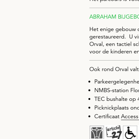
ABRAHAM BIJGE
Het enige gebouw d
gerestaureerd. U vi
Orval, een tactiel s
voor de kinderen e
Ook rond Orval val
Parkeergelegenhei
NMBS-station Flor
TEC bushalte op 
Picknickplaats on
Certificaat
Access 