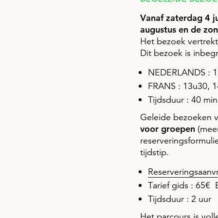
Vanaf zaterdag 4 j
augustus en de z
Het bezoek vertrek
Dit bezoek is inbeg
NEDERLANDS : 13
FRANS : 13u30, 1
Tijdsduur : 40 mi
Geleide bezoeken v
voor groepen
(meer
reserveringsformuli
tijdstip.
Reserveringsaanvr
Tarief gids : 65€
Tijdsduur : 2 uur
Het parcours is vol