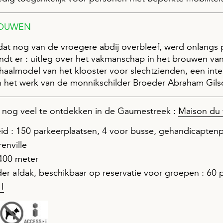
BOUWEN
at nog van de vroegere abdij overbleef, werd onlangs 
ndt er : uitleg over het vakmanschap in het brouwen van
chaalmodel van het klooster voor slechtzienden, een inte
n het werk van de monnikschilder Broeder Abraham Gils
t nog veel te ontdekken in de Gaumestreek :
Maison du
d : 150 parkeerplaatsen, 4 voor busse, gehandicaptenp
enville
400 meter
der afdak, beschikbaar op reservatie voor groepen : 60 
I