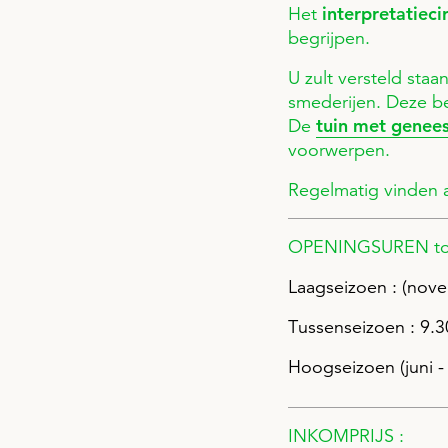
Het
interpretatieci
begrijpen.
U zult versteld staa
smederijen. Deze be
De
tuin met genee
voorwerpen.
Regelmatig vinden ar
OPENINGSUREN toeg
Laagseizoen : (novem
Tussenseizoen : 9.30
Hoogseizoen (juni - 
INKOMPRIJS :