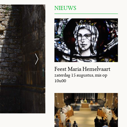
NIEUWS
Feest Maria Hemelvaart
zaterdag 15 augustus, mis op
10u00