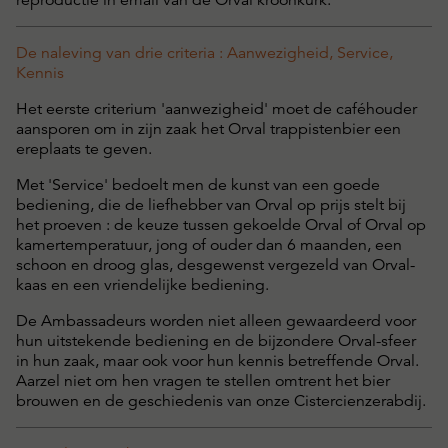
reproductie in email van de Orval kroonkurk.
De naleving van drie criteria : Aanwezigheid, Service,
Kennis
Het eerste criterium 'aanwezigheid' moet de caféhouder
aansporen om in zijn zaak het Orval trappistenbier een
ereplaats te geven.
Met 'Service' bedoelt men de kunst van een goede
bediening, die de liefhebber van Orval op prijs stelt bij
het proeven : de keuze tussen gekoelde Orval of Orval op
kamertemperatuur, jong of ouder dan 6 maanden, een
schoon en droog glas, desgewenst vergezeld van Orval-
kaas en een vriendelijke bediening.
De Ambassadeurs worden niet alleen gewaardeerd voor
hun uitstekende bediening en de bijzondere Orval-sfeer
in hun zaak, maar ook voor hun kennis betreffende Orval.
Aarzel niet om hen vragen te stellen omtrent het bier
brouwen en de geschiedenis van onze Cistercienzerabdij.