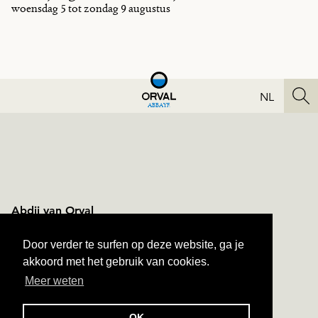
woensdag 5 tot zondag 9 augustus
NL
ABBAYE
Abdij van Orval
Orval n°1
B-6823 Villers-devant-Orval
Door verder te surfen op deze website, ga je
+ 32 61 31 10 60
akkoord met het gebruik van cookies.
Meer weten
NAVIGATION
TOEGANG
SITEMAP
CONTACT
PRIVÉLEVEN
ALGEMENE VOORWAARDEN
OK